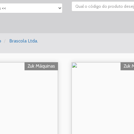
o
Brascola Ltda.
Zuk Máquinas
Zuk 